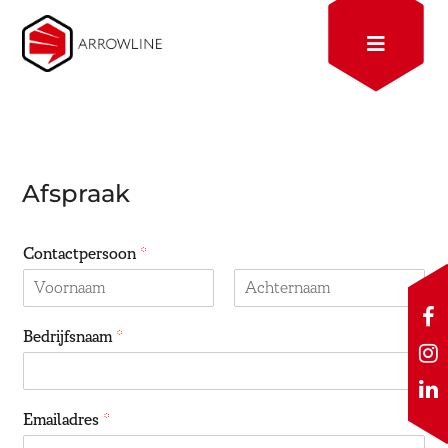
Afspraak
Contactpersoon
*
F
Voornaam
Achternaam
Bedrijfsnaam
*
a
I
c
e
s
i
b
Emailadres
*
t
o