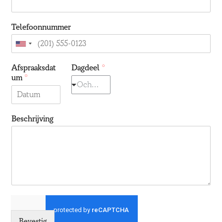
a
o
k
r
Telefoonnummer
a
I
United
States
Afspraaksdat
Dagdeel
*
+1
um
*
Ochtend
Beschrijving
Bevestig