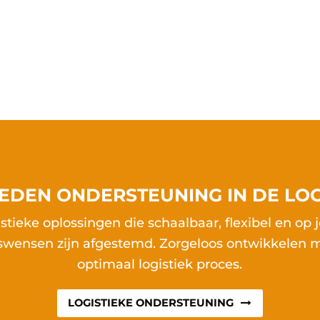
IEDEN ONDERSTEUNING IN DE LOG
stieke oplossingen die schaalbaar, flexibel en op
fswensen zijn afgestemd. Zorgeloos ontwikkelen 
optimaal logistiek proces.
LOGISTIEKE ONDERSTEUNING