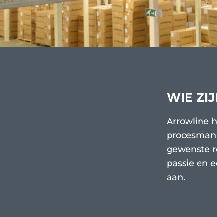
WIE ZIJ
Arrowline he
procesmanag
gewenste re
passie en e
aan.