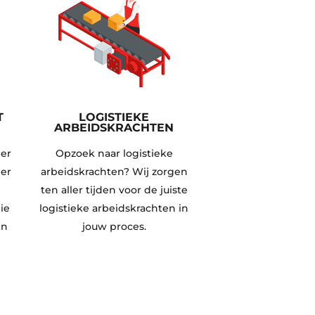
T
LOGISTIEKE
ARBEIDSKRACHTEN
der
Opzoek naar logistieke
ger
arbeidskrachten? Wij zorgen
n
ten aller tijden voor de juiste
ie
logistieke arbeidskrachten in
en
jouw proces.