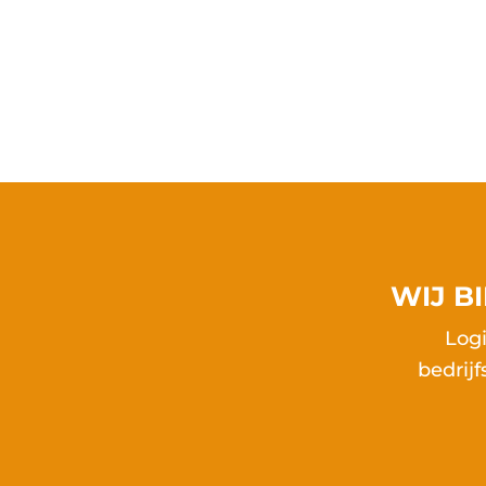
WIJ B
Logi
bedrij