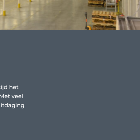
ijd het
Met veel
uitdaging