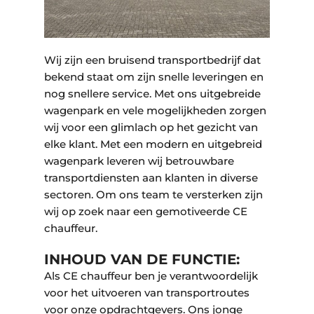
a
o
k
r
a
Wij zijn een bruisend transportbedrijf dat
I
bekend staat om zijn snelle leveringen en
nog snellere service. Met ons uitgebreide
wagenpark en vele mogelijkheden zorgen
wij voor een glimlach op het gezicht van
elke klant. Met een modern en uitgebreid
wagenpark leveren wij betrouwbare
transportdiensten aan klanten in diverse
sectoren. Om ons team te versterken zijn
wij op zoek naar een gemotiveerde CE
chauffeur.
INHOUD VAN DE FUNCTIE:
Als CE chauffeur ben je verantwoordelijk
voor het uitvoeren van transportroutes
voor onze opdrachtgevers. Ons jonge