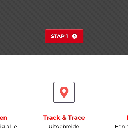
STAP 1
gen
Track & Trace
g al je
Uitgebreide
Een o