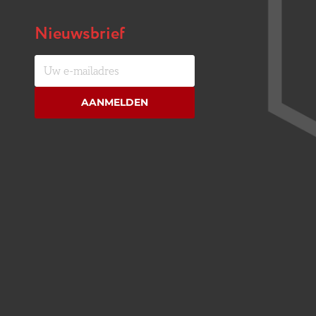
Nieuwsbrief
Uw
e-
mailadres
AANMELDEN