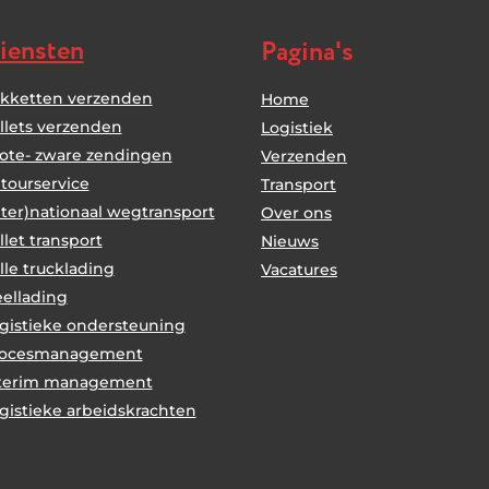
iensten
Pagina's
kketten verzenden
Home
llets verzenden
Logistiek
ote- zware zendingen
Verzenden
tourservice
Transport
nter)nationaal wegtransport
Over ons
llet transport
Nieuws
lle trucklading
Vacatures
ellading
gistieke ondersteuning
rocesmanagement
terim management
gistieke arbeidskrachten