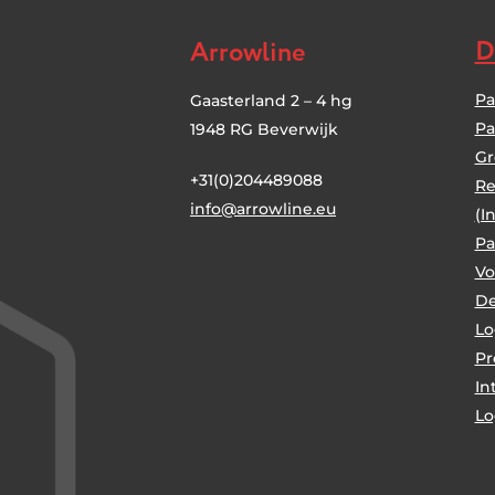
D
Arrowline
Pa
Gaasterland 2 – 4 hg
Pa
1948 RG Beverwijk
Gr
+31(0)204489088
Re
i
nfo@arrowline.eu
(I
Pa
Vo
De
Lo
P
In
Lo