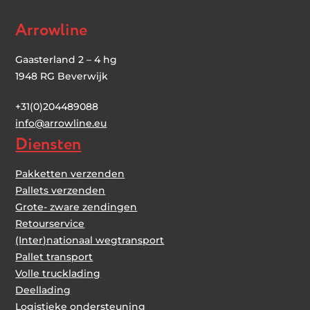
Arrowline
Gaasterland 2 – 4 hg
1948 RG Beverwijk
+31(0)204489088
i
nfo@arrowline.eu
Diensten
Pakketten verzenden
Pallets verzenden
Grote- zware zendingen
Retourservice
(Inter)nationaal wegtransport
Pallet transport
Volle trucklading
Deellading
Logistieke ondersteuning