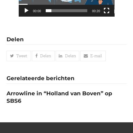
a
o
00:00
00:20
k
r
a
I
Delen
Tweet
Delen
Delen
E-mail
Gerelateerde berichten
Arrowline in “Holland van Boven” op
SBS6